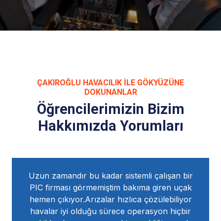
ÇAKIROĞLU HAVACILIK ILE GÖKYÜZÜNE
DOKUNANLAR
Öğrencilerimizin Bizim
Hakkımızda Yorumları
ır bu kadar sistemli çalışan bir
IR'a başlayabilmem
 görmemiştim bakıma giren uçak
programlı bir ş
or.Arızalar hızlıca çözülebiliyor
havalarda iyi oldu
 olduğu sürece operasyon hiçbir
bitirdik iznim boş