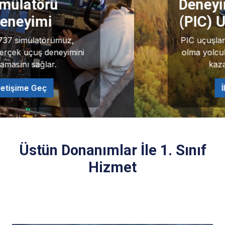
Deneyimli Pilotlar İle
(PIC) Uçuş Deneyimi
PIC uçuşları, pilotların kaptan pilot
olma yolculuğunda uçuş deneyimi
kazanmasını sağlar.
İletişime Geç
Üstün Donanımlar İle 1. Sınıf
Hizmet