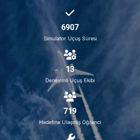
7387
Simulator Uçuş Süresi
14
Deneyimli Uçuş Ekibi
782
Hedefine Ulaşmış Öğrenci