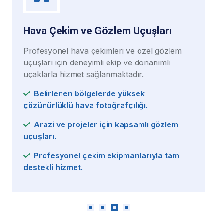
ve Gözlem Uçuşları
Özel Pilot Lisan
a çekimleri ve özel gözlem
Pilot lisansı almak 
neyimli ekip ve donanımlı
standartlara uygun 
 sağlanmaktadır.
programları sunulm
ölgelerde yüksek
Hızlandırılmış k
a fotoğrafçılığı.
alma imkânı.
eler için kapsamlı gözlem
Teorik eğitimleri
uçuş dersleri.
çekim ekipmanlarıyla tam
Tüm aşamalarda
ve destek.