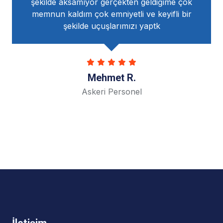
samıyor gerçekten geldiğime çok
çok yardımcı oldul
ım çok emniyetli ve keyifli bir
ailesi
kilde uçuşlarımızı yaptk
Mehmet R.
Öğ
Askeri Personel